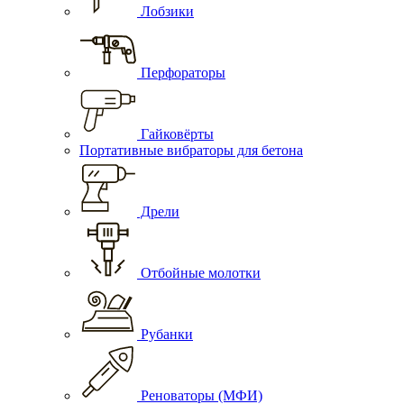
Лобзики
Перфораторы
Гайковёрты
Портативные вибраторы для бетона
Дрели
Отбойные молотки
Рубанки
Реноваторы (МФИ)