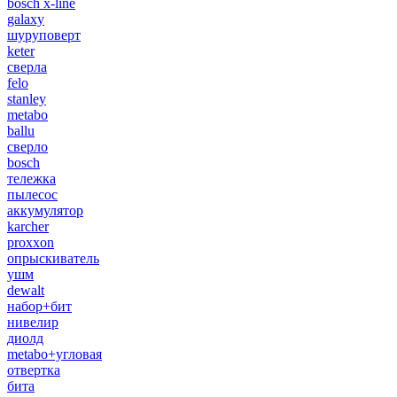
bosch x-line
galaxy
шуруповерт
keter
сверла
felo
stanley
metabo
ballu
сверло
bosch
тележка
пылесос
аккумулятор
karcher
proxxon
опрыскиватель
ушм
dewalt
набор+бит
нивелир
диолд
metabo+угловая
отвертка
бита