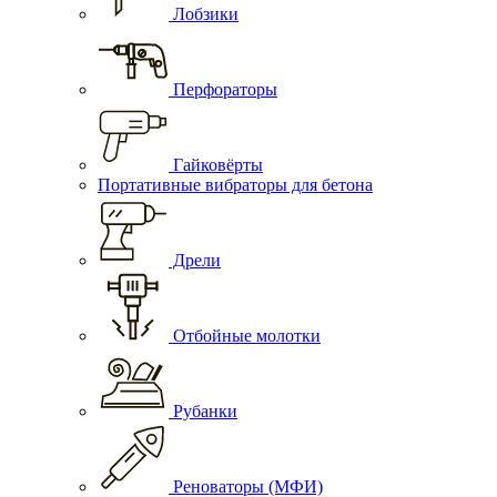
Лобзики
Перфораторы
Гайковёрты
Портативные вибраторы для бетона
Дрели
Отбойные молотки
Рубанки
Реноваторы (МФИ)