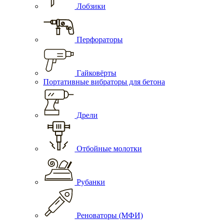
Лобзики
Перфораторы
Гайковёрты
Портативные вибраторы для бетона
Дрели
Отбойные молотки
Рубанки
Реноваторы (МФИ)