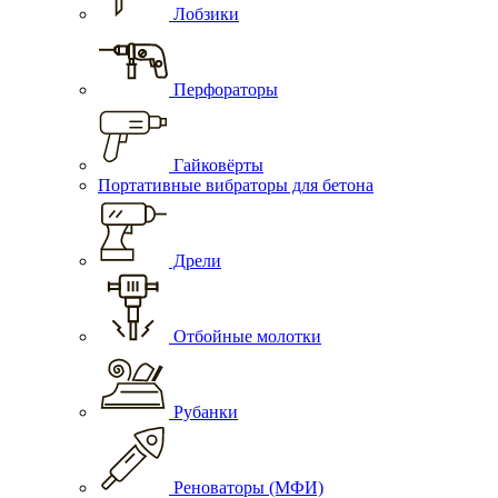
Лобзики
Перфораторы
Гайковёрты
Портативные вибраторы для бетона
Дрели
Отбойные молотки
Рубанки
Реноваторы (МФИ)