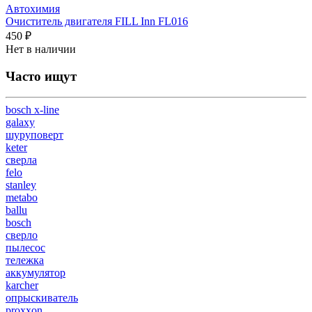
Автохимия
Очиститель двигателя FILL Inn FL016
450 ₽
Нет в наличии
Часто ищут
bosch x-line
galaxy
шуруповерт
keter
сверла
felo
stanley
metabo
ballu
bosch
сверло
пылесос
тележка
аккумулятор
karcher
опрыскиватель
proxxon