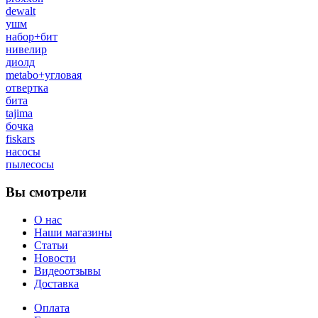
dewalt
ушм
набор+бит
нивелир
диолд
metabo+угловая
отвертка
бита
tajima
бочка
fiskars
насосы
пылесосы
Вы смотрели
О нас
Наши магазины
Статьи
Новости
Видеоотзывы
Доставка
Оплата