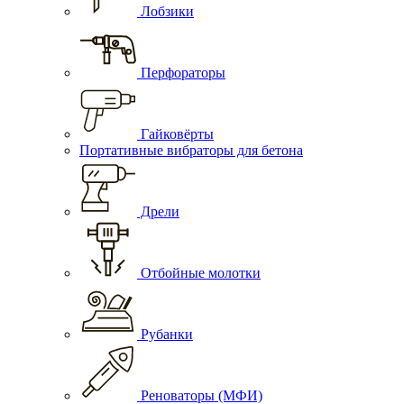
Лобзики
Перфораторы
Гайковёрты
Портативные вибраторы для бетона
Дрели
Отбойные молотки
Рубанки
Реноваторы (МФИ)