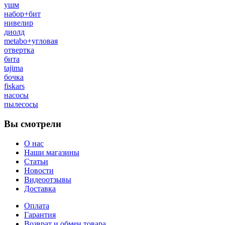
ушм
набор+бит
нивелир
диолд
metabo+угловая
отвертка
бита
tajima
бочка
fiskars
насосы
пылесосы
Вы смотрели
О нас
Наши магазины
Статьи
Новости
Видеоотзывы
Доставка
Оплата
Гарантия
Возврат и обмен товара