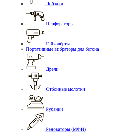
Лобзики
Перфораторы
Гайковёрты
Портативные вибраторы для бетона
Дрели
Отбойные молотки
Рубанки
Реноваторы (МФИ)