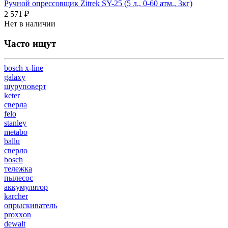
Ручной опрессовщик Zitrek SY-25 (5 л., 0-60 атм., 3кг)
2 571 ₽
Нет в наличии
Часто ищут
bosch x-line
galaxy
шуруповерт
keter
сверла
felo
stanley
metabo
ballu
сверло
bosch
тележка
пылесос
аккумулятор
karcher
опрыскиватель
proxxon
dewalt