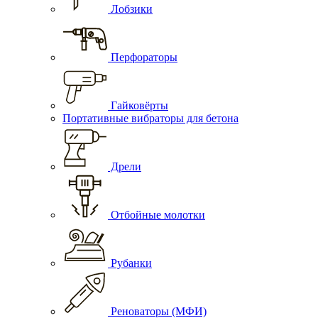
Лобзики
Перфораторы
Гайковёрты
Портативные вибраторы для бетона
Дрели
Отбойные молотки
Рубанки
Реноваторы (МФИ)