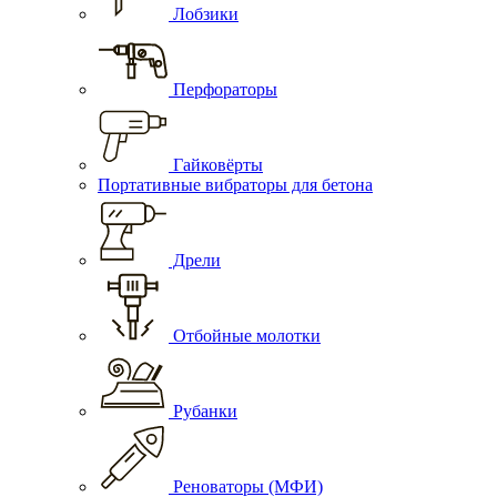
Лобзики
Перфораторы
Гайковёрты
Портативные вибраторы для бетона
Дрели
Отбойные молотки
Рубанки
Реноваторы (МФИ)