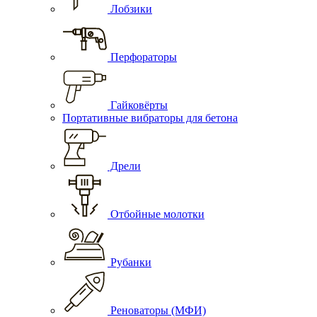
Лобзики
Перфораторы
Гайковёрты
Портативные вибраторы для бетона
Дрели
Отбойные молотки
Рубанки
Реноваторы (МФИ)