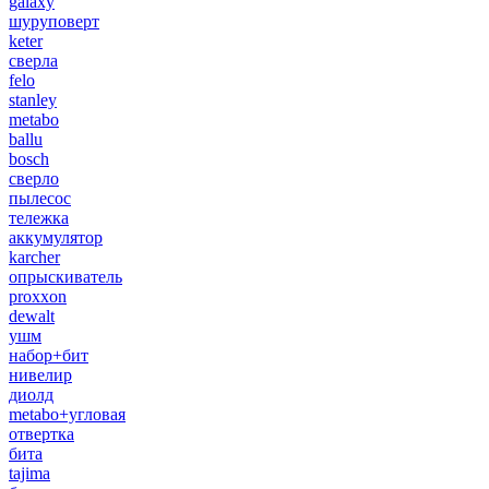
galaxy
шуруповерт
keter
сверла
felo
stanley
metabo
ballu
bosch
сверло
пылесос
тележка
аккумулятор
karcher
опрыскиватель
proxxon
dewalt
ушм
набор+бит
нивелир
диолд
metabo+угловая
отвертка
бита
tajima