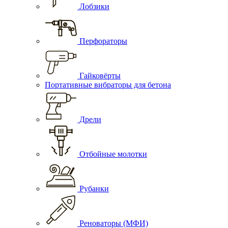
Лобзики
Перфораторы
Гайковёрты
Портативные вибраторы для бетона
Дрели
Отбойные молотки
Рубанки
Реноваторы (МФИ)