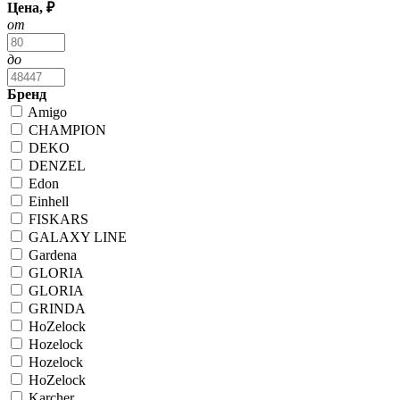
Цена, ₽
от
до
Бренд
Amigo
CHAMPION
DEKO
DENZEL
Edon
Einhell
FISKARS
GALAXY LINE
Gardena
GLORIA
GLORIA
GRINDA
HoZelock
Hozelock
Hozelock
HoZelock
Karcher