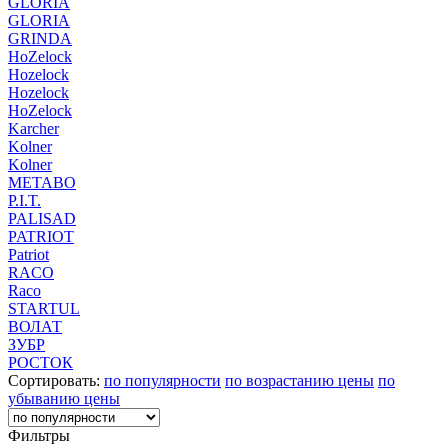
GLORIA
GLORIA
GRINDA
HoZelock
Hozelock
Hozelock
HoZelock
Karcher
Kolner
Kolner
METABO
P.I.T.
PALISAD
PATRIOT
Patriot
RACO
Raco
STARTUL
ВОЛАТ
ЗУБР
РОСТОК
Сортировать:
по популярности
по возрастанию цены
по
убыванию цены
Фильтры