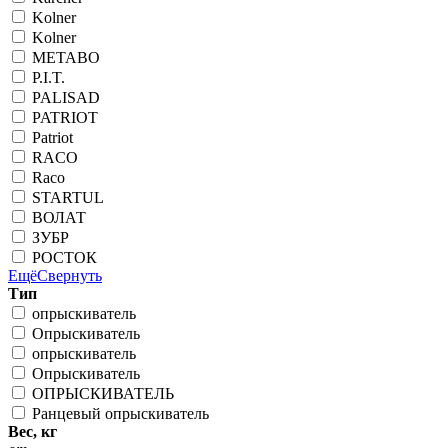
Kolner
Kolner
METABO
P.I.T.
PALISAD
PATRIOT
Patriot
RACO
Raco
STARTUL
ВОЛАТ
ЗУБР
РОСТОК
Ещё
Свернуть
Тип
опрыскиватель
Опрыскиватель
опрыскиватель
Опрыскиватель
ОПРЫСКИВАТЕЛЬ
Ранцевый опрыскиватель
Вес, кг