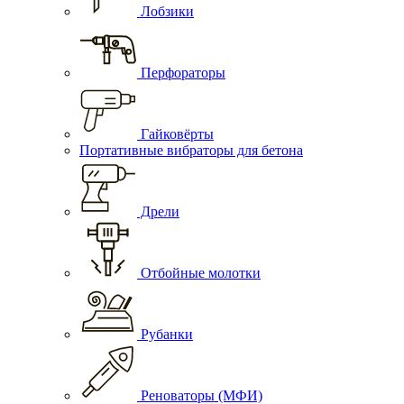
Лобзики
Перфораторы
Гайковёрты
Портативные вибраторы для бетона
Дрели
Отбойные молотки
Рубанки
Реноваторы (МФИ)