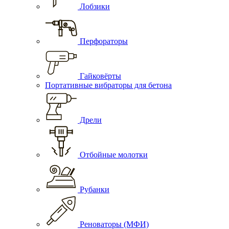
Лобзики
Перфораторы
Гайковёрты
Портативные вибраторы для бетона
Дрели
Отбойные молотки
Рубанки
Реноваторы (МФИ)