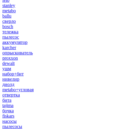
felo
stanley
metabo
ballu
сверло
bosch
тележка
пылесос
аккумулятор
karcher
опрыскиватель
proxxon
dewalt
ушм
набор+бит
нивелир
диолд
metabo+угловая
отвертка
бита
tajima
бочка
fiskars
насосы
пылесосы