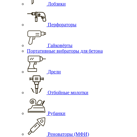
Лобзики
Перфораторы
Гайковёрты
Портативные вибраторы для бетона
Дрели
Отбойные молотки
Рубанки
Реноваторы (МФИ)