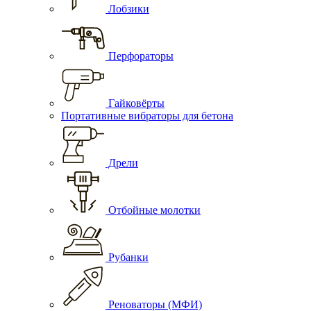
Лобзики
Перфораторы
Гайковёрты
Портативные вибраторы для бетона
Дрели
Отбойные молотки
Рубанки
Реноваторы (МФИ)