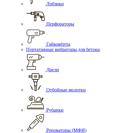
Лобзики
Перфораторы
Гайковёрты
Портативные вибраторы для бетона
Дрели
Отбойные молотки
Рубанки
Реноваторы (МФИ)