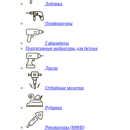
Лобзики
Перфораторы
Гайковёрты
Портативные вибраторы для бетона
Дрели
Отбойные молотки
Рубанки
Реноваторы (МФИ)