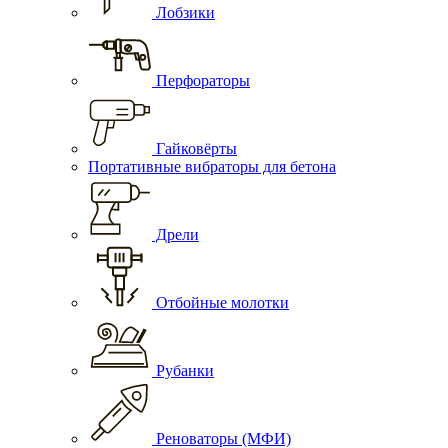
Лобзики
Перфораторы
Гайковёрты
Портативные вибраторы для бетона
Дрели
Отбойные молотки
Рубанки
Реноваторы (МФИ)