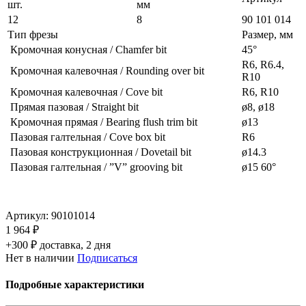
шт.
мм
12
8
90 101 014
Тип фрезы
Размер, мм
Кромочная конусная / Chamfer bit
45°
R6, R6.4,
Кромочная калевочная / Rounding over bit
R10
Кромочная калевочная / Cove bit
R6, R10
Прямая пазовая / Straight bit
ø8, ø18
Кромочная прямая / Bearing flush trim bit
ø13
Пазовая галтельная / Cove box bit
R6
Пазовая конструкционная / Dovetail bit
ø14.3
Пазовая галтельная / ”V” grooving bit
ø15 60°
Артикул:
90101014
1 964 ₽
+300 ₽ доставка, 2 дня
Нет в наличии
Подписаться
Подробные характеристики