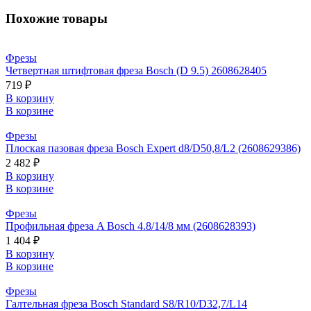
Похожие товары
Фрезы
Четвертная штифтовая фреза Bosch (D 9.5) 2608628405
719 ₽
В корзину
В корзине
Фрезы
Плоская пазовая фреза Bosch Expert d8/D50,8/L2 (2608629386)
2 482 ₽
В корзину
В корзине
Фрезы
Профильная фреза A Bosch 4.8/14/8 мм (2608628393)
1 404 ₽
В корзину
В корзине
Фрезы
Галтельная фреза Bosch Standard S8/R10/D32,7/L14