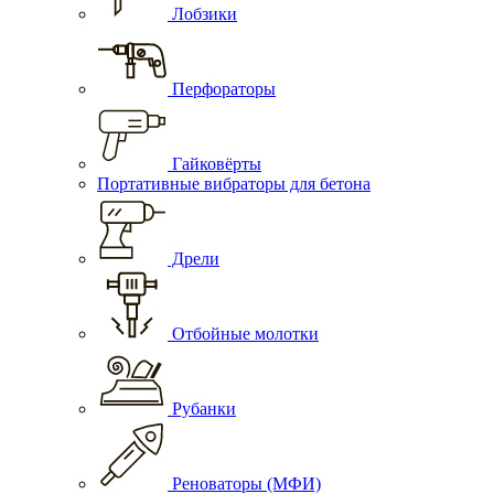
Лобзики
Перфораторы
Гайковёрты
Портативные вибраторы для бетона
Дрели
Отбойные молотки
Рубанки
Реноваторы (МФИ)