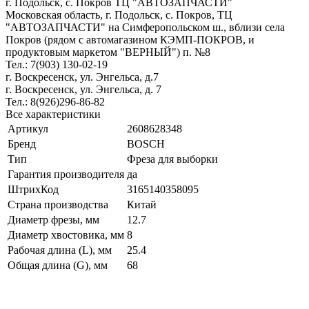
г. Подольск, c. Покров ТЦ "АВТОЗАПЧАСТИ"
Московская область, г. Подольск, c. Покров, ТЦ
"АВТОЗАПЧАСТИ" на Симферопольском ш., вблизи села
Покров (рядом с автомагазином КЭМП-ПОКРОВ, и
продуктовым маркетом "ВЕРНЫЙ") п. №8
Тел.: 7(903) 130-02-19
г. Воскресенск, ул. Энгельса, д.7
г. Воскресенск, ул. Энгельса, д. 7
Тел.: 8(926)296-86-82
Все характеристики
Артикул
2608628348
Бренд
BOSCH
Тип
Фреза для выборки
Гарантия производителя
да
ШтрихКод
3165140358095
Страна производства
Китай
Диаметр фрезы, мм
12.7
Диаметр хвостовика, мм
8
Рабочая длина (L), мм
25.4
Общая длина (G), мм
68