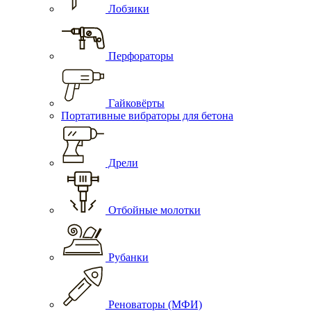
Лобзики
Перфораторы
Гайковёрты
Портативные вибраторы для бетона
Дрели
Отбойные молотки
Рубанки
Реноваторы (МФИ)