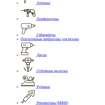
Лобзики
Перфораторы
Гайковёрты
Портативные вибраторы для бетона
Дрели
Отбойные молотки
Рубанки
Реноваторы (МФИ)