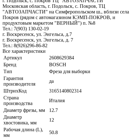
г. Подольск, c. Покров ТЦ "АВТОЗАПЧАСТИ"
Московская область, г. Подольск, c. Покров, ТЦ
"АВТОЗАПЧАСТИ" на Симферопольском ш., вблизи села
Покров (рядом с автомагазином КЭМП-ПОКРОВ, и
продуктовым маркетом "ВЕРНЫЙ") п. №8
Тел.: 7(903) 130-02-19
г. Воскресенск, ул. Энгельса, д.7
г. Воскресенск, ул. Энгельса, д. 7
Тел.: 8(926)296-86-82
Все характеристики
Артикул
2608629384
Бренд
BOSCH
Тип
Фреза для выборки
Гарантия
да
производителя
ШтрихКод
3165140802314
Страна
Италия
производства
Диаметр фрезы, мм
12.7
Диаметр
12
хвостовика, мм
Рабочая длина (L),
50.8
мм