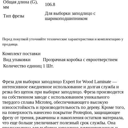
Общая длина (G),
106.8
мм
Для выборки заподлицо с
Тип фрезы
шарикоподшипником
Перед покупкой уточняйте технические характеристики и комплектацию у
продавца.
Комплект поставки
Вид упаковки
Прозрачная коробка с евроотверстием
Количество единиц
1 Шт.
Фреза для выборки заподлицо Expert for Wood Laminate —
интенсивное ежедневное использование и долгая служба и
резка без щепок при выборке заподлицо. Фреза производится
на собственном заводе с использованием уникального
твердого сплава Microteq, обеспечивающего высокую
износостойкость и производительность по дереву. Кроме того,
на поверхность нанесено покрытие Proteqtion, защищающее
фрезу от трения, ржавчины и накопления остатков материала,
что еще больше увеличивает полезный срок службы. Она
предназначена для выборки заподлицо ламинированных и