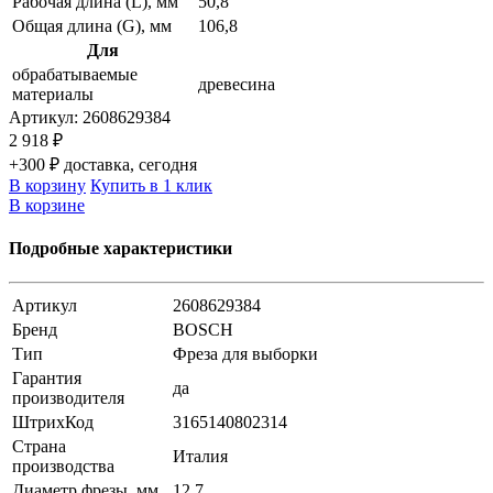
Рабочая длина (L), мм
50,8
Общая длина (G), мм
106,8
Для
обрабатываемые
древесина
материалы
Артикул:
2608629384
2 918 ₽
+300 ₽ доставка, сегодня
В корзину
Купить в 1 клик
В корзине
Подробные характеристики
Артикул
2608629384
Бренд
BOSCH
Тип
Фреза для выборки
Гарантия
да
производителя
ШтрихКод
3165140802314
Страна
Италия
производства
Диаметр фрезы, мм
12.7