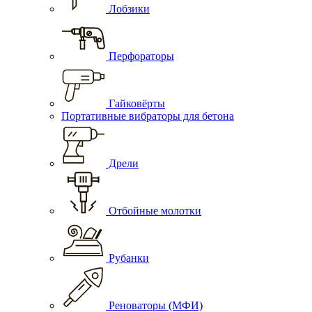
Лобзики
Перфораторы
Гайковёрты
Портативные вибраторы для бетона
Дрели
Отбойные молотки
Рубанки
Реноваторы (МФИ)