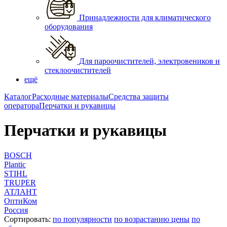
Принадлежности для климатического
оборудования
Для пароочистителей, электровеников и
стеклоочистителей
ещё
Каталог
Расходные материалы
Средства защиты
оператора
Перчатки и рукавицы
Перчатки и рукавицы
BOSCH
Plantic
STIHL
TRUPER
АТЛАНТ
ОптиКом
Россия
Сортировать:
по популярности
по возрастанию цены
по