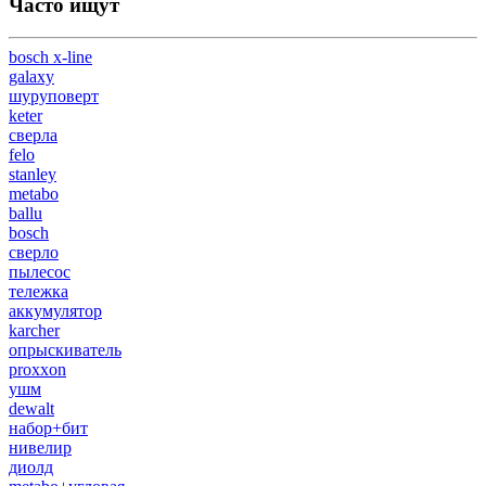
Часто ищут
bosch x-line
galaxy
шуруповерт
keter
сверла
felo
stanley
metabo
ballu
bosch
сверло
пылесос
тележка
аккумулятор
karcher
опрыскиватель
proxxon
ушм
dewalt
набор+бит
нивелир
диолд