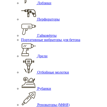
Лобзики
Перфораторы
Гайковёрты
Портативные вибраторы для бетона
Дрели
Отбойные молотки
Рубанки
Реноваторы (МФИ)