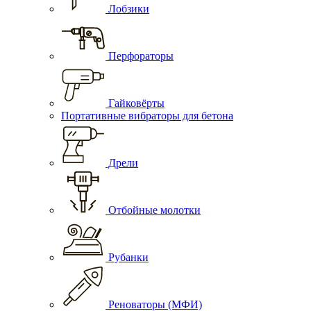
Лобзики
Перфораторы
Гайковёрты
Портативные вибраторы для бетона
Дрели
Отбойные молотки
Рубанки
Реноваторы (МФИ)