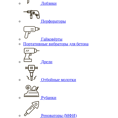
Лобзики
Перфораторы
Гайковёрты
Портативные вибраторы для бетона
Дрели
Отбойные молотки
Рубанки
Реноваторы (МФИ)