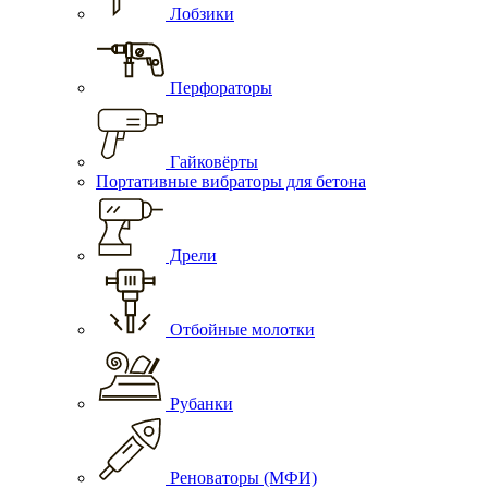
Лобзики
Перфораторы
Гайковёрты
Портативные вибраторы для бетона
Дрели
Отбойные молотки
Рубанки
Реноваторы (МФИ)