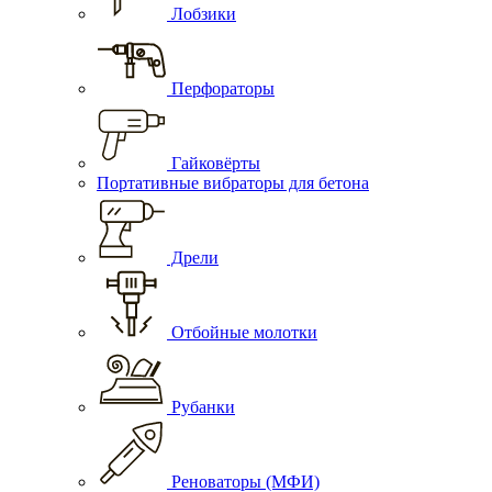
Лобзики
Перфораторы
Гайковёрты
Портативные вибраторы для бетона
Дрели
Отбойные молотки
Рубанки
Реноваторы (МФИ)