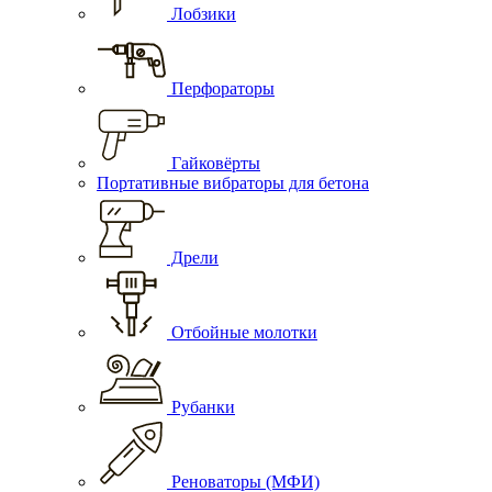
Лобзики
Перфораторы
Гайковёрты
Портативные вибраторы для бетона
Дрели
Отбойные молотки
Рубанки
Реноваторы (МФИ)