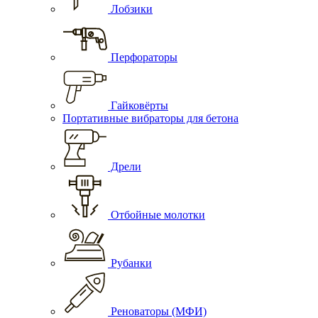
Лобзики
Перфораторы
Гайковёрты
Портативные вибраторы для бетона
Дрели
Отбойные молотки
Рубанки
Реноваторы (МФИ)