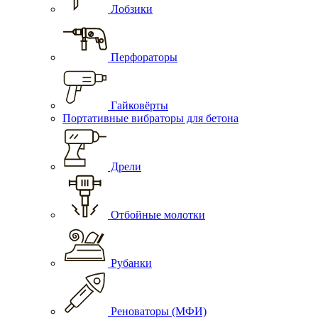
Лобзики
Перфораторы
Гайковёрты
Портативные вибраторы для бетона
Дрели
Отбойные молотки
Рубанки
Реноваторы (МФИ)