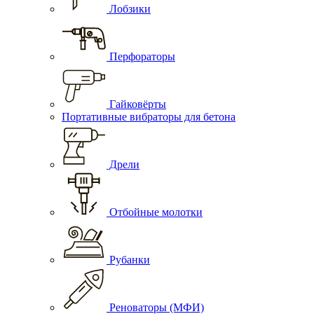
Лобзики
Перфораторы
Гайковёрты
Портативные вибраторы для бетона
Дрели
Отбойные молотки
Рубанки
Реноваторы (МФИ)