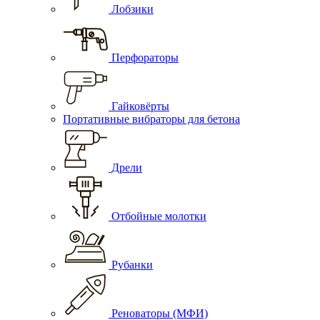
Лобзики
Перфораторы
Гайковёрты
Портативные вибраторы для бетона
Дрели
Отбойные молотки
Рубанки
Реноваторы (МФИ)