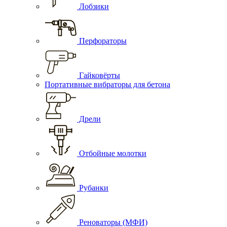
Лобзики
Перфораторы
Гайковёрты
Портативные вибраторы для бетона
Дрели
Отбойные молотки
Рубанки
Реноваторы (МФИ)