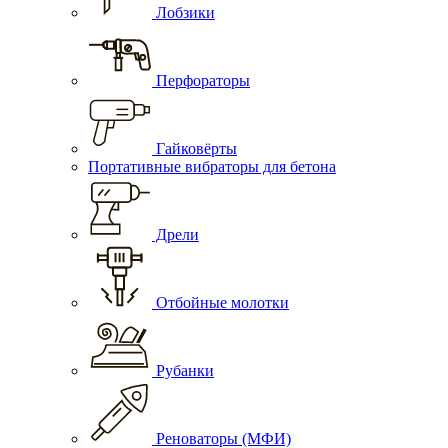
Лобзики
Перфораторы
Гайковёрты
Портативные вибраторы для бетона
Дрели
Отбойные молотки
Рубанки
Реноваторы (МФИ)