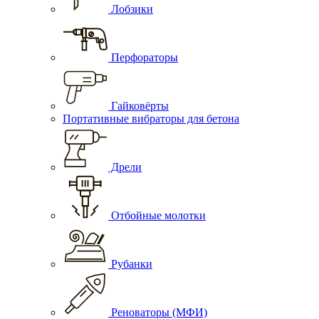
Лобзики
Перфораторы
Гайковёрты
Портативные вибраторы для бетона
Дрели
Отбойные молотки
Рубанки
Реноваторы (МФИ)