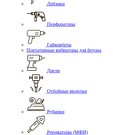
Лобзики
Перфораторы
Гайковёрты
Портативные вибраторы для бетона
Дрели
Отбойные молотки
Рубанки
Реноваторы (МФИ)