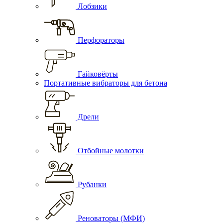
Лобзики
Перфораторы
Гайковёрты
Портативные вибраторы для бетона
Дрели
Отбойные молотки
Рубанки
Реноваторы (МФИ)