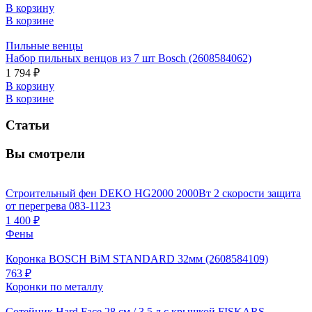
В корзину
В корзине
Пильные венцы
Набор пильных венцов из 7 шт Bosch (2608584062)
1 794 ₽
В корзину
В корзине
Статьи
Вы смотрели
Строительный фен DEKO HG2000 2000Вт 2 скорости защита
от перегрева 083-1123
1 400 ₽
Фены
Коронка BOSCH BiM STANDARD 32мм (2608584109)
763 ₽
Коронки по металлу
Сотейник Hard Face 28 см / 3,5 л с крышкой FISKARS