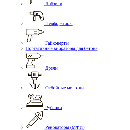
Лобзики
Перфораторы
Гайковёрты
Портативные вибраторы для бетона
Дрели
Отбойные молотки
Рубанки
Реноваторы (МФИ)