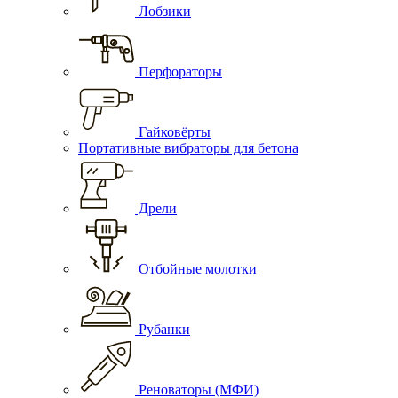
Лобзики
Перфораторы
Гайковёрты
Портативные вибраторы для бетона
Дрели
Отбойные молотки
Рубанки
Реноваторы (МФИ)