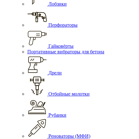
Лобзики
Перфораторы
Гайковёрты
Портативные вибраторы для бетона
Дрели
Отбойные молотки
Рубанки
Реноваторы (МФИ)