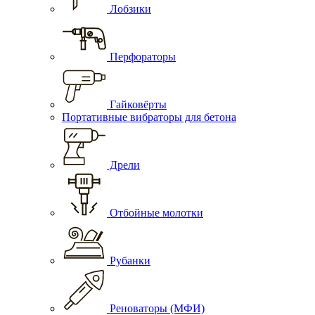
Лобзики
Перфораторы
Гайковёрты
Портативные вибраторы для бетона
Дрели
Отбойные молотки
Рубанки
Реноваторы (МФИ)