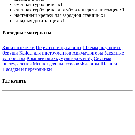
сменная турбощетка x1
сменная турбощетка для уборки шерсти питомцев x1
настенный крепеж для зарядной станции x1
зарядная док-станция x1
Расходные материалы
Защитные очки
Перчатки и рукавицы
Шлемы, наушники,
беруши
Кейсы для инструментов
Аккумуляторы
Зарядные
устройства
Комплекты аккумуляторов и з/у
Система
пылеудаления
Мешки для пылесосов
Фильтры
Шланги
Насадки и переходники
Где купить