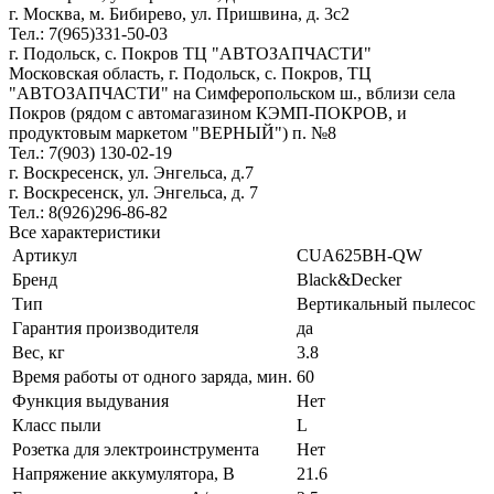
г. Москва, м. Бибирево, ул. Пришвина, д. 3с2
Тел.: 7(965)331-50-03
г. Подольск, c. Покров ТЦ "АВТОЗАПЧАСТИ"
Московская область, г. Подольск, c. Покров, ТЦ
"АВТОЗАПЧАСТИ" на Симферопольском ш., вблизи села
Покров (рядом с автомагазином КЭМП-ПОКРОВ, и
продуктовым маркетом "ВЕРНЫЙ") п. №8
Тел.: 7(903) 130-02-19
г. Воскресенск, ул. Энгельса, д.7
г. Воскресенск, ул. Энгельса, д. 7
Тел.: 8(926)296-86-82
Все характеристики
Артикул
CUA625BH-QW
Бренд
Black&Decker
Тип
Вертикальный пылесос
Гарантия производителя
да
Вес, кг
3.8
Время работы от одного заряда, мин.
60
Функция выдувания
Нет
Класс пыли
L
Розетка для электроинструмента
Нет
Напряжение аккумулятора, В
21.6