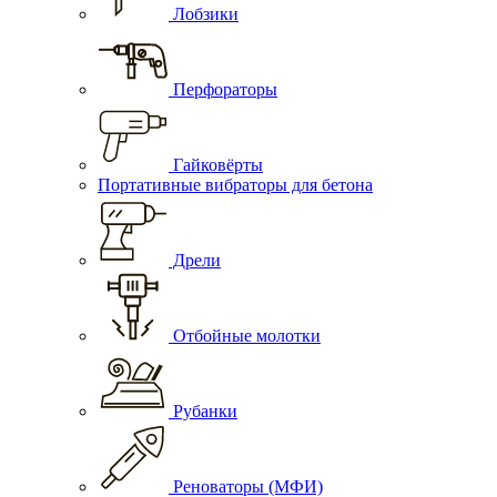
Лобзики
Перфораторы
Гайковёрты
Портативные вибраторы для бетона
Дрели
Отбойные молотки
Рубанки
Реноваторы (МФИ)