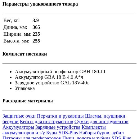
Параметры упакованного товара
Вес, кг:
3.9
Длина, мм:
365
Ширина, мм:
235
Высота, мм:
255
Комплект поставки
Аккумуляторный перфоратор GBH 180-LI
Аккумулятор GBA 18 В 4,0 А*ч
Зарядное устройство GAL 18V-40ъ
Упаковка
Расходные материалы
Защитные очки
Перчатки и рукавицы
Шлемы, наушники,
беруши
Кейсы для инструментов
Сумки для инструментов
Аккумуляторы
Зарядные устройства
Комплекты
аккумуляторов и з/у
Буры SDS-Plus
Наборы буров, зубил
Патроны для перфораторов
Пики, долота и зубила SDS-Plus