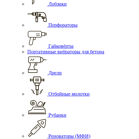
Лобзики
Перфораторы
Гайковёрты
Портативные вибраторы для бетона
Дрели
Отбойные молотки
Рубанки
Реноваторы (МФИ)