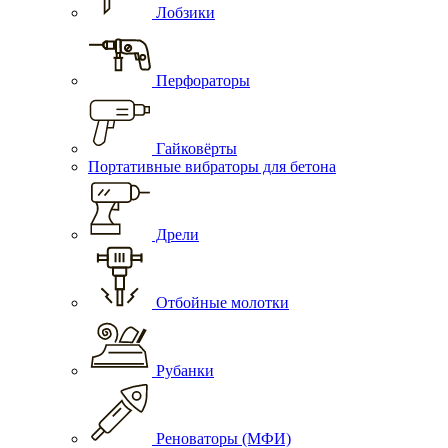
Лобзики
Перфораторы
Гайковёрты
Портативные вибраторы для бетона
Дрели
Отбойные молотки
Рубанки
Реноваторы (МФИ)