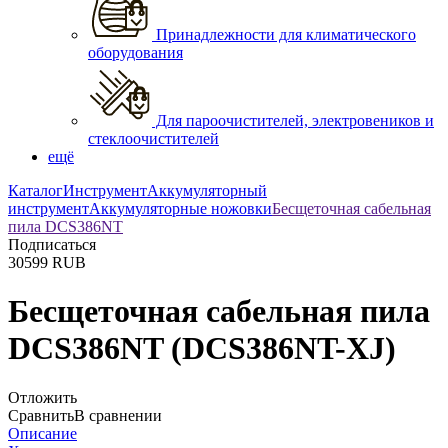
Принадлежности для климатического
оборудования
Для пароочистителей, электровеников и
стеклоочистителей
ещё
Каталог
Инструмент
Аккумуляторный
инструмент
Аккумуляторные ножовки
Бесщеточная сабельная
пила DCS386NT
Подписаться
30599
RUB
Бесщеточная сабельная пила
DCS386NT
(DCS386NT-XJ)
Отложить
Сравнить
В сравнении
Описание