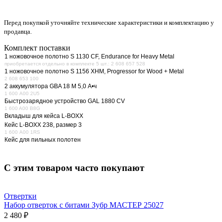
Перед покупкой уточняйте технические характеристики и комплектацию у
продавца.
Комплект поставки
1 ножовочное полотно S 1130 CF, Endurance for Heavy Metal
приобретается отдельно в комплекте 5 шт.: 2 608 657 528
1 ножовочное полотно S 1156 XHM, Progressor for Wood + Metal
2 608 653 100
2 аккумулятора GBA 18 М 5,0 А•ч
1 600 A00 2U5
Быстрозарядное устройство GAL 1880 CV
1 600 A00 B8G
Вкладыш для кейса L-BOXX
Кейс L-BOXX 238, размер 3
1 600 A00 1RS
Кейс для пильных полотен
С этим товаром часто покупают
Отвертки
Набор отверток с битами Зубр МАСТЕР 25027
2 480 ₽