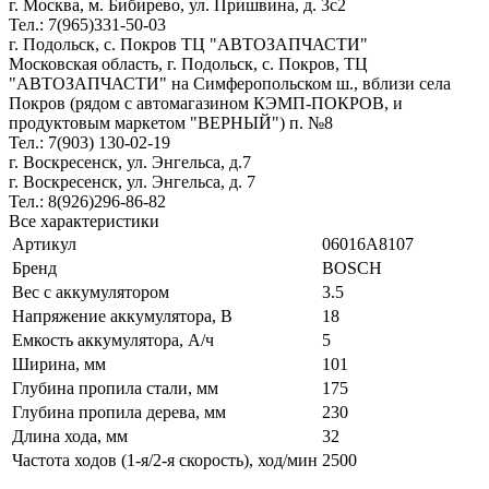
г. Москва, м. Бибирево, ул. Пришвина, д. 3с2
Тел.: 7(965)331-50-03
г. Подольск, c. Покров ТЦ "АВТОЗАПЧАСТИ"
Московская область, г. Подольск, c. Покров, ТЦ
"АВТОЗАПЧАСТИ" на Симферопольском ш., вблизи села
Покров (рядом с автомагазином КЭМП-ПОКРОВ, и
продуктовым маркетом "ВЕРНЫЙ") п. №8
Тел.: 7(903) 130-02-19
г. Воскресенск, ул. Энгельса, д.7
г. Воскресенск, ул. Энгельса, д. 7
Тел.: 8(926)296-86-82
Все характеристики
Артикул
06016A8107
Бренд
BOSCH
Вес с аккумулятором
3.5
Напряжение аккумулятора, В
18
Емкость аккумулятора, А/ч
5
Ширина, мм
101
Глубина пропила стали, мм
175
Глубина пропила дерева, мм
230
Длина хода, мм
32
Частота ходов (1-я/2-я скорость), ход/мин
2500