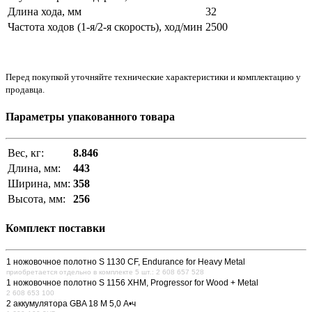
Длина хода, мм
32
Частота ходов (1-я/2-я скорость), ход/мин
2500
Перед покупкой уточняйте технические характеристики и комплектацию у
продавца.
Параметры упакованного товара
Вес, кг:
8.846
Длина, мм:
443
Ширина, мм:
358
Высота, мм:
256
Комплект поставки
1 ножовочное полотно S 1130 CF, Endurance for Heavy Metal
приобретается отдельно в комплекте 5 шт.: 2 608 657 528
1 ножовочное полотно S 1156 XHM, Progressor for Wood + Metal
2 608 653 100
2 аккумулятора GBA 18 М 5,0 А•ч