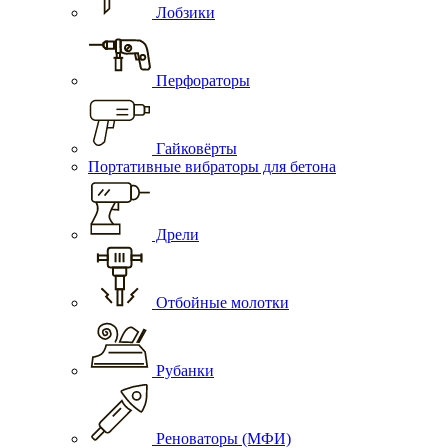
Лобзики
Перфораторы
Гайковёрты
Портативные вибраторы для бетона
Дрели
Отбойные молотки
Рубанки
Реноваторы (МФИ)