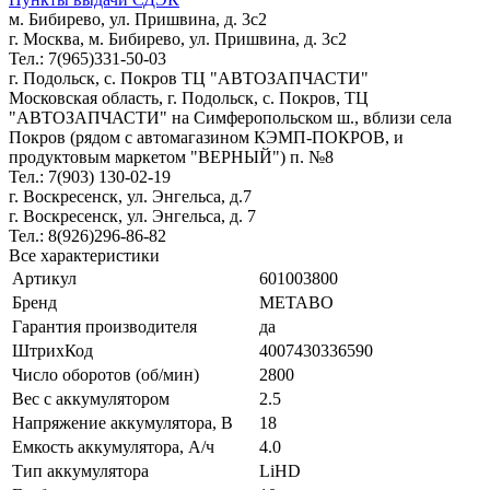
м. Бибирево, ул. Пришвина, д. 3с2
г. Москва, м. Бибирево, ул. Пришвина, д. 3с2
Тел.: 7(965)331-50-03
г. Подольск, c. Покров ТЦ "АВТОЗАПЧАСТИ"
Московская область, г. Подольск, c. Покров, ТЦ
"АВТОЗАПЧАСТИ" на Симферопольском ш., вблизи села
Покров (рядом с автомагазином КЭМП-ПОКРОВ, и
продуктовым маркетом "ВЕРНЫЙ") п. №8
Тел.: 7(903) 130-02-19
г. Воскресенск, ул. Энгельса, д.7
г. Воскресенск, ул. Энгельса, д. 7
Тел.: 8(926)296-86-82
Все характеристики
Артикул
601003800
Бренд
METABO
Гарантия производителя
да
ШтрихКод
4007430336590
Число оборотов (об/мин)
2800
Вес с аккумулятором
2.5
Напряжение аккумулятора, В
18
Емкость аккумулятора, А/ч
4.0
Тип аккумулятора
LiHD