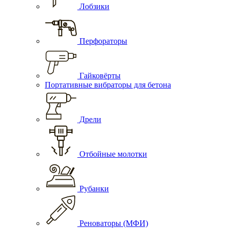
Лобзики
Перфораторы
Гайковёрты
Портативные вибраторы для бетона
Дрели
Отбойные молотки
Рубанки
Реноваторы (МФИ)