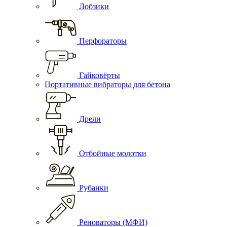
Лобзики
Перфораторы
Гайковёрты
Портативные вибраторы для бетона
Дрели
Отбойные молотки
Рубанки
Реноваторы (МФИ)