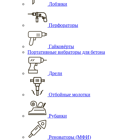
Лобзики
Перфораторы
Гайковёрты
Портативные вибраторы для бетона
Дрели
Отбойные молотки
Рубанки
Реноваторы (МФИ)