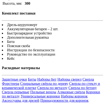
Высота, мм:
300
Комплект поставки
Дрель-шуруповерт
Аккумуляторная батарея – 2 шт.
Быстрозарядное устройство
Дополнительная рукоятка
Бита
Поясная скоба
Инструкции по безопасности
Руководство по эксплуатации
Кейс
Расходные материалы
Защитные очки
Биты
Наборы бит
Наборы сверел
Сверла
Форстнера
Спиральные свёрла по дереву
Сверла по стеклу и
керамической плитке
Сверла по металлу
Сверла по бетону
Сверла перьевые
Пильные венцы
Алмазные свёрла
Коронки
по металлу
Универсальные коронки
Наборы коронок
Аксессуары для дрелей
Принадлежности для коронок