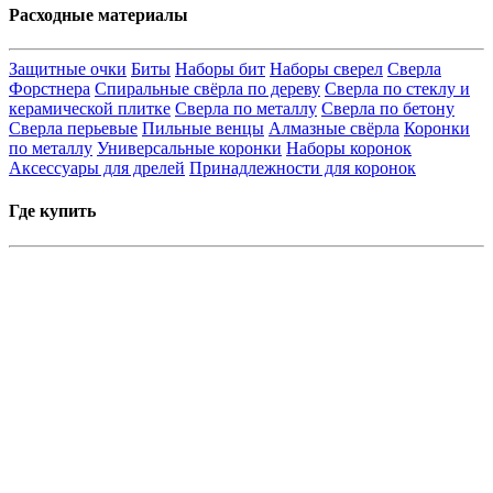
Расходные материалы
Защитные очки
Биты
Наборы бит
Наборы сверел
Сверла
Форстнера
Спиральные свёрла по дереву
Сверла по стеклу и
керамической плитке
Сверла по металлу
Сверла по бетону
Сверла перьевые
Пильные венцы
Алмазные свёрла
Коронки
по металлу
Универсальные коронки
Наборы коронок
Аксессуары для дрелей
Принадлежности для коронок
Где купить