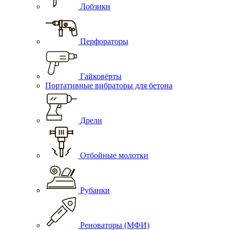
Лобзики
Перфораторы
Гайковёрты
Портативные вибраторы для бетона
Дрели
Отбойные молотки
Рубанки
Реноваторы (МФИ)