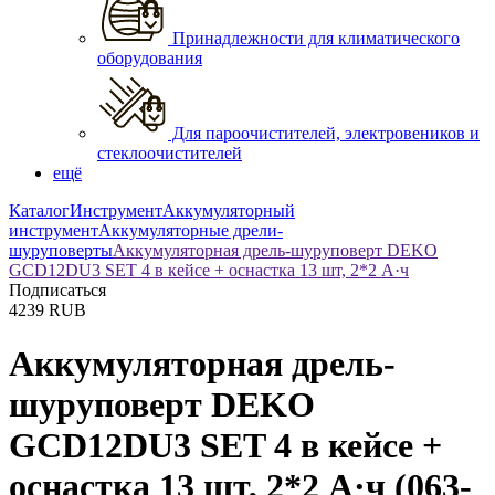
Принадлежности для климатического
оборудования
Для пароочистителей, электровеников и
стеклоочистителей
ещё
Каталог
Инструмент
Аккумуляторный
инструмент
Аккумуляторные дрели-
шуруповерты
Аккумуляторная дрель-шуруповерт DEKO
GCD12DU3 SET 4 в кейсе + оснастка 13 шт, 2*2 А·ч
Подписаться
4239
RUB
Аккумуляторная дрель-
шуруповерт DEKO
GCD12DU3 SET 4 в кейсе +
оснастка 13 шт, 2*2 А·ч
(063-