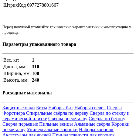
ШтрихКод
6977278801667
Перед покупкой уточняйте технические характеристики и комплектацию у
продавца.
Параметры упакованного товара
Вес, кг:
1
Длина, мм:
310
Ширина, мм:
100
Высота, мм:
240
Расходные материалы
Защитные очки
Биты
Наборы бит
Наборы сверел
Сверла
Форстнера
Спиральные свёрла по дереву
Сверла по стеклу и
керамической плитке
Сверла по металлу
Сверла по бетону
Сверла перьевые
Пильные венцы
Алмазные свёрла
Коронки
по металлу
Универсальные коронки
Наборы коронок
Аксессуары для дрелей
Принадлежности для коронок