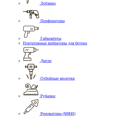
Лобзики
Перфораторы
Гайковёрты
Портативные вибраторы для бетона
Дрели
Отбойные молотки
Рубанки
Реноваторы (МФИ)