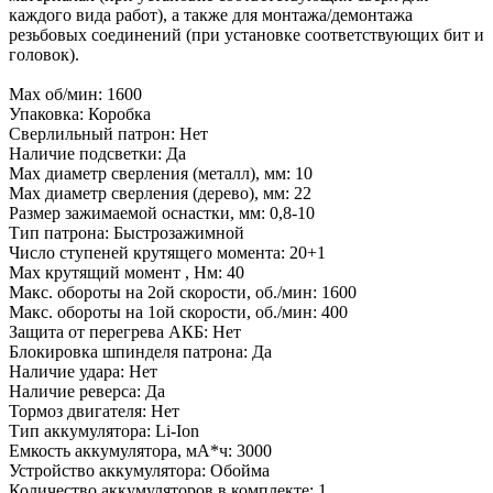
каждого вида работ), а также для монтажа/демонтажа
резьбовых соединений (при установке соответствующих бит и
головок).
Max об/мин: 1600
Упаковка: Коробка
Сверлильный патрон: Нет
Наличие подсветки: Да
Max диаметр сверления (металл), мм: 10
Max диаметр сверления (дерево), мм: 22
Размер зажимаемой оснастки, мм: 0,8-10
Тип патрона: Быстрозажимной
Число ступеней крутящего момента: 20+1
Max крутящий момент , Нм: 40
Макс. обороты на 2ой скорости, об./мин: 1600
Макс. обороты на 1ой скорости, об./мин: 400
Защита от перегрева АКБ: Нет
Блокировка шпинделя патрона: Да
Наличие удара: Нет
Наличие реверса: Да
Тормоз двигателя: Нет
Тип аккумулятора: Li-Ion
Емкость аккумулятора, мА*ч: 3000
Устройство аккумулятора: Обойма
Количество аккумуляторов в комплекте: 1