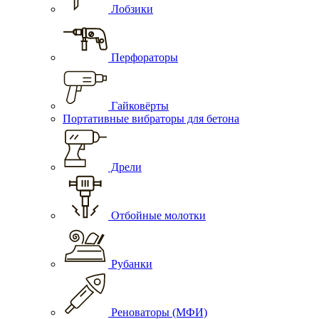
Лобзики
Перфораторы
Гайковёрты
Портативные вибраторы для бетона
Дрели
Отбойные молотки
Рубанки
Реноваторы (МФИ)